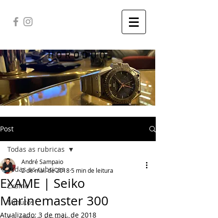
HORODUO
Post
Todas as rubricas
André Sampaio
Todas as rubricas
2 de mai. de 2018
5 min de leitura
EXAME | Seiko
Exame
Marinemaster 300
Minutos
Atualizado:
3 de mai. de 2018