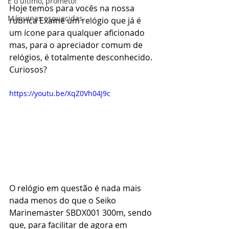
É o último, prometo!
Hoje temos para vocês na nossa 
Máquinas esquecidas
rubrica Exame um relógio que já é 
um ícone para qualquer aficionado 
mas, para o apreciador comum de 
relógios, é totalmente desconhecido. 
Curiosos?
https://youtu.be/XqZ0Vh04J9c
O relógio em questão é nada mais 
nada menos do que o Seiko 
Marinemaster SBDX001 300m, sendo 
que, para facilitar de agora em 